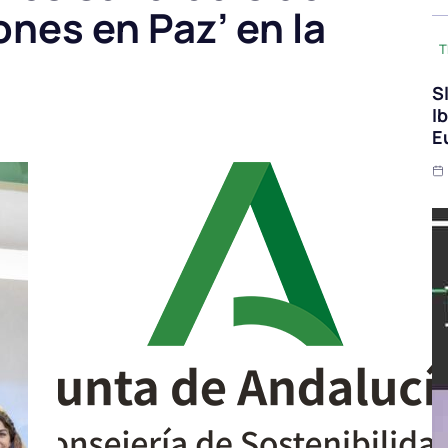
nes en Paz’ en la
T
S
I
E