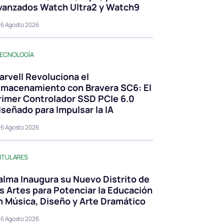
vanzados Watch Ultra2 y Watch9
6 Agosto 2026
ECNOLOGÍA
arvell Revoluciona el
lmacenamiento con Bravera SC6: El
rimer Controlador SSD PCIe 6.0
iseñado para Impulsar la IA
6 Agosto 2026
ITULARES
alma Inaugura su Nuevo Distrito de
as Artes para Potenciar la Educación
n Música, Diseño y Arte Dramático
6 Agosto 2026