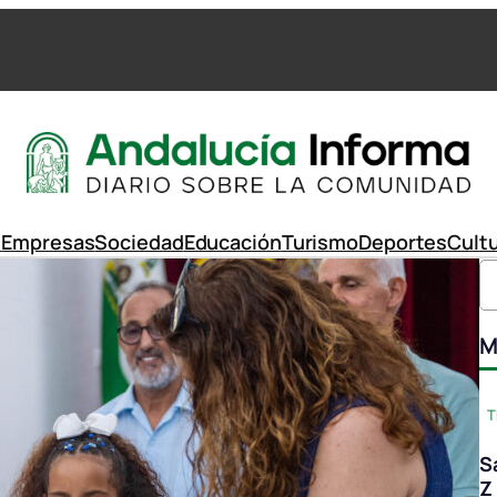
d
Empresas
Sociedad
Educación
Turismo
Deportes
Cult
M
T
S
Z 