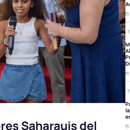
A
T
M
A
P
D
T
P
l
e
res Saharauis del