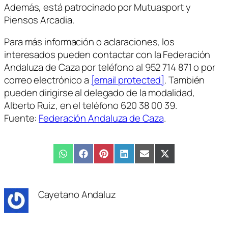
Además, está patrocinado por Mutuasport y
Piensos Arcadia.
Para más información o aclaraciones, los
interesados pueden contactar con la Federación
Andaluza de Caza por teléfono al 952 714 871 o por
correo electrónico a
[email protected]
. También
pueden dirigirse al delegado de la modalidad,
Alberto Ruiz, en el teléfono 620 38 00 39.
Fuente:
Federación Andaluza de Caza
.
Compartir
WhatsApp
Compartir
Facebook
Compartir
Pinterest
Compartir
LinkedIn
Compartir
Email
Compartir
X
en
en
en
en
en
en
(Twitter)
Cayetano Andaluz