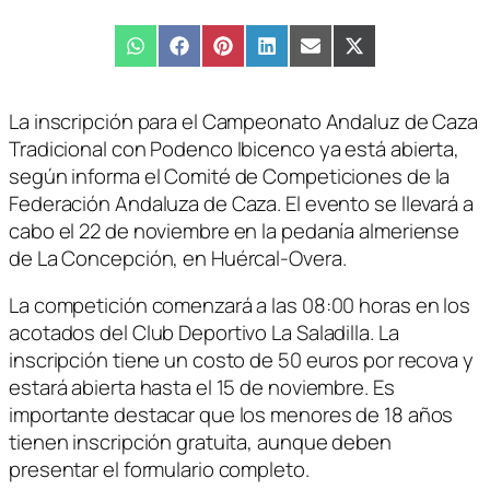
Compartir
WhatsApp
Compartir
Facebook
Compartir
Pinterest
Compartir
LinkedIn
Compartir
Email
Compartir
X
en
en
en
en
en
en
(Twitter)
La inscripción para el Campeonato Andaluz de Caza
Tradicional con Podenco Ibicenco ya está abierta,
según informa el Comité de Competiciones de la
Federación Andaluza de Caza. El evento se llevará a
cabo el 22 de noviembre en la pedanía almeriense
de La Concepción, en Huércal-Overa.
La competición comenzará a las 08:00 horas en los
acotados del Club Deportivo La Saladilla. La
inscripción tiene un costo de 50 euros por recova y
estará abierta hasta el 15 de noviembre. Es
importante destacar que los menores de 18 años
tienen inscripción gratuita, aunque deben
presentar el formulario completo.