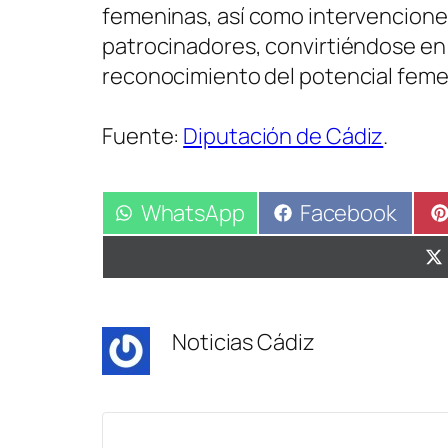
femeninas, así como intervenciones
patrocinadores, convirtiéndose en
reconocimiento del potencial feme
Fuente:
Diputación de Cádiz
.
Compartir
WhatsApp
Compartir
Facebook
en
en
Noticias Cádiz