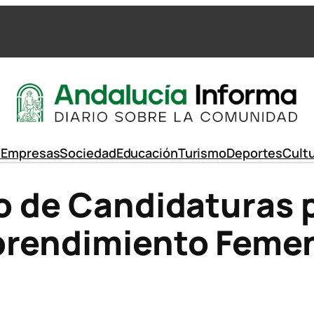
d
Empresas
Sociedad
Educación
Turismo
Deportes
Cult
zo de Candidaturas 
prendimiento Femen