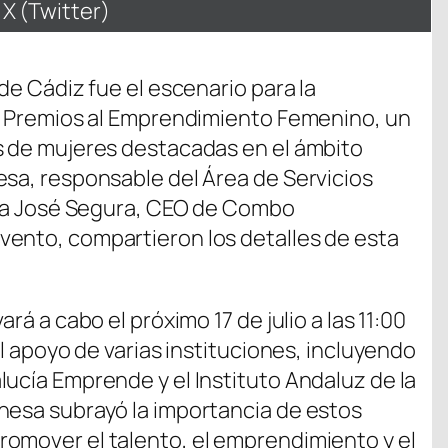
Compartir
X (Twitter)
en
de Cádiz fue el escenario para la
os Premios al Emprendimiento Femenino, un
s de mujeres destacadas en el ámbito
esa, responsable del Área de Servicios
aría José Segura, CEO de Combo
vento, compartieron los detalles de esta
rá a cabo el próximo 17 de julio a las 11:00
el apoyo de varias instituciones, incluyendo
lucía Emprende y el Instituto Andaluz de la
nesa subrayó la importancia de estos
omover el talento, el emprendimiento y el