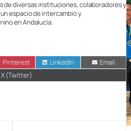
 de diversas instituciones, colaboradores y
 un espacio de intercambio y
nino en Andalucía.
Compartir
Pinterest
Compartir
LinkedIn
Compartir
Email
en
en
en
Compartir
X (Twitter)
en