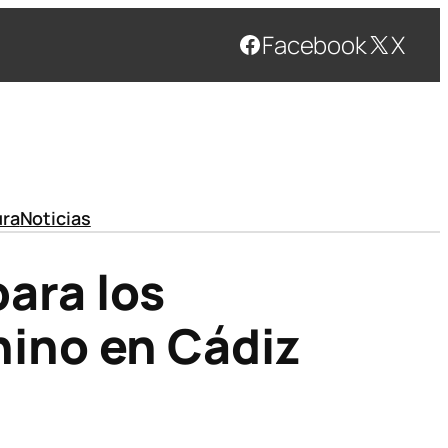
Facebook
X
ura
Noticias
para los
ino en Cádiz