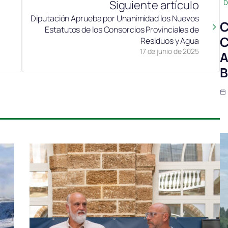
Siguiente artículo
D
Diputación Aprueba por Unanimidad los Nuevos
C
Estatutos de los Consorcios Provinciales de
C
Residuos y Agua
17 de junio de 2025
A
B