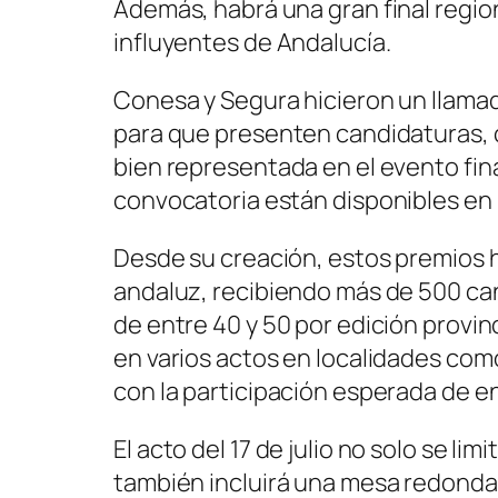
Además, habrá una gran final regio
influyentes de Andalucía.
Conesa y Segura hicieron un llamado
para que presenten candidaturas, c
bien representada en el evento fina
convocatoria están disponibles en l
Desde su creación, estos premios 
andaluz, recibiendo más de 500 ca
de entre 40 y 50 por edición provin
en varios actos en localidades com
con la participación esperada de e
El acto del 17 de julio no solo se li
también incluirá una mesa redond