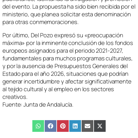
del evento. La propuesta ha sido bien recibida por el
ministerio, que planea solicitar esta denominación
para otras conmemoraciones.
Por último, Del Pozo expresó su «preocupación
máxima» por la inminente conclusión de los fondos
europeos asignados para el periodo 2021-2027,
fundamentales para muchos programas culturales,
y por la ausencia de Presupuestos Generales del
Estado para el año 2026, situaciones que podrían
generar incertidumbre y afectar significativamente
al tejido cultural y al empleo en los sectores
creativos.
Fuente: Junta de Andalucía.
Compartir
WhatsApp
Compartir
Facebook
Compartir
Pinterest
Compartir
LinkedIn
Compartir
Email
Compartir
X
en
en
en
en
en
en
(Twitter)