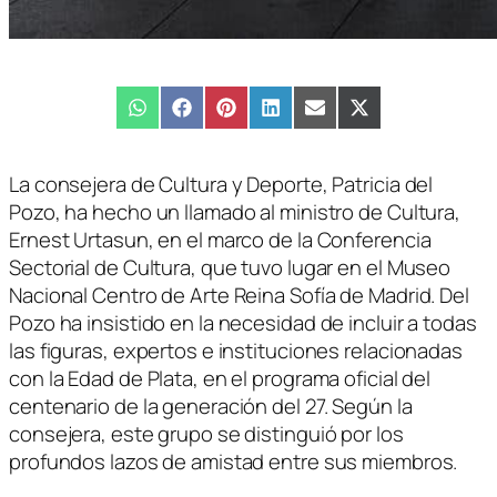
Compartir
WhatsApp
Compartir
Facebook
Compartir
Pinterest
Compartir
LinkedIn
Compartir
Email
Compartir
X
en
en
en
en
en
en
(Twitter)
La consejera de Cultura y Deporte, Patricia del
Pozo, ha hecho un llamado al ministro de Cultura,
Ernest Urtasun, en el marco de la Conferencia
Sectorial de Cultura, que tuvo lugar en el Museo
Nacional Centro de Arte Reina Sofía de Madrid. Del
Pozo ha insistido en la necesidad de incluir a todas
las figuras, expertos e instituciones relacionadas
con la Edad de Plata, en el programa oficial del
centenario de la generación del 27. Según la
consejera, este grupo se distinguió por los
profundos lazos de amistad entre sus miembros.