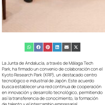
Compartir
WhatsApp
Compartir
Facebook
Compartir
Pinterest
Compartir
LinkedIn
Compartir
Email
Compartir
X
en
en
en
en
en
en
(Twitter)
La Junta de Andalucía, a través de Málaga Tech
Park, ha firmado un convenio de colaboración con el
Kyoto Research Park (KRP), un destacado centro
tecnológico e industrial de Japón. Este acuerdo
busca establecer una red continua de cooperación
en innovación y desarrollo tecnológico, permitiendo
así la transferencia de conocimiento, la formación
de talento y el intercambio empresarial.