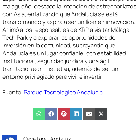
malagueño. destacó la intención de estrechar lazos
con Asia, enfatizando que Andalucía se está
transformando y aspira a ser un líder en innovación.
Animó a los responsables de KRP a visitar Málaga
Tech Park y a explorar las oportunidades de
inversión en la comunidad, subrayando que
Andalucía es un lugar confiable, con estabilidad
institucional, seguridad jurídica y una ágil
tramitación administrativa, además de ser un
entorno privilegiado para vivir e invertir.
Fuente:
Parque Tecnológico Andalucía
.
Compartir
WhatsApp
Compartir
Facebook
Compartir
Pinterest
Compartir
LinkedIn
Compartir
Email
Compartir
X
en
en
en
en
en
en
(Twitter)
Cayetano Andaluz