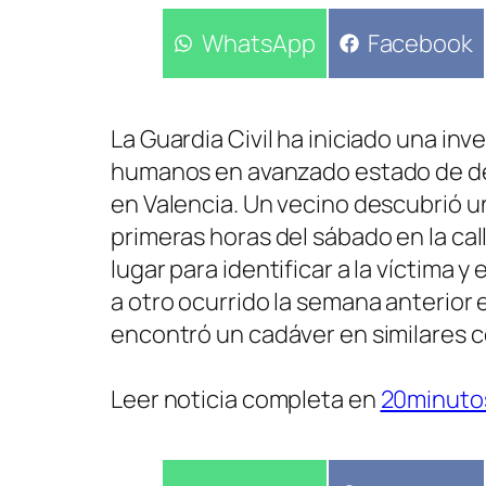
Compartir
WhatsApp
Compartir
Facebook
en
en
La Guardia Civil ha iniciado una inv
humanos en avanzado estado de des
en Valencia. Un vecino descubrió u
primeras horas del sábado en la call
lugar para identificar a la víctima 
a otro ocurrido la semana anterior e
encontró un cadáver en similares c
Leer noticia completa en
20minuto