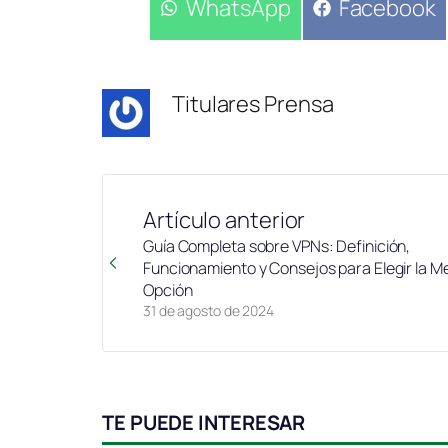
Compartir
WhatsApp
Compartir
Facebook
en
en
Titulares Prensa
Artículo anterior
Guía Completa sobre VPNs: Definición,
Funcionamiento y Consejos para Elegir la M
Opción
31 de agosto de 2024
TE PUEDE INTERESAR