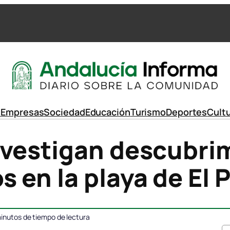
d
Empresas
Sociedad
Educación
Turismo
Deportes
Cult
nvestigan descubri
 en la playa de El 
inutos de tiempo de lectura