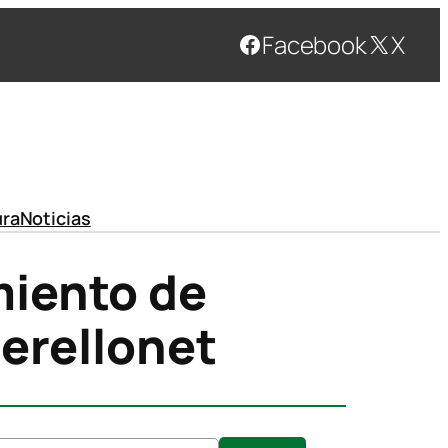
Facebook
X
ura
Noticias
miento de
Perellonet