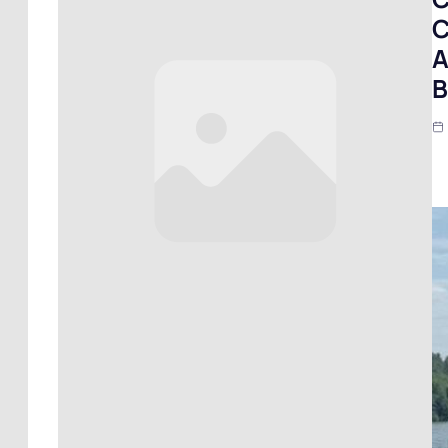
C
A
B