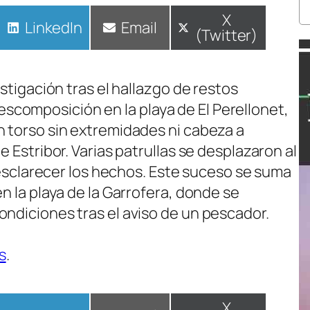
Compartir
X
Compartir
LinkedIn
Compartir
Email
(Twitter)
en
en
en
estigación tras el hallazgo de restos
composición en la playa de El Perellonet,
n torso sin extremidades ni cabeza a
e Estribor. Varias patrullas se desplazaron al
y esclarecer los hechos. Este suceso se suma
n la playa de la Garrofera, donde se
ondiciones tras el aviso de un pescador.
s
.
Compartir
X