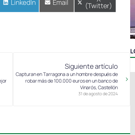
Compartir
LinkedIn
Compartir
Email
(Twitter)
en
en
en
L
Siguiente artículo
Capturan en Tarragona a un hombre después de
ejor
robar más de 100.000 euros en un banco de
Vinarós, Castellón
31 de agosto de 2024