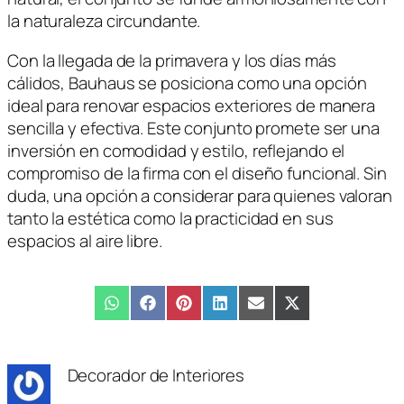
la naturaleza circundante.
Con la llegada de la primavera y los días más
cálidos, Bauhaus se posiciona como una opción
ideal para renovar espacios exteriores de manera
sencilla y efectiva. Este conjunto promete ser una
inversión en comodidad y estilo, reflejando el
compromiso de la firma con el diseño funcional. Sin
duda, una opción a considerar para quienes valoran
tanto la estética como la practicidad en sus
espacios al aire libre.
Compartir
WhatsApp
Compartir
Facebook
Compartir
Pinterest
Compartir
LinkedIn
Compartir
Email
Compartir
X
en
en
en
en
en
en
(Twitter)
Decorador de Interiores