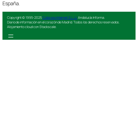
España.
Copyright © 1995-2025
Colorvivo Internet S.L.U.
Andalucía Informa.
Diario de información en el corazón de Madrid. Todos los derechos reservados.
Alojamiento cloud con Stackscale.