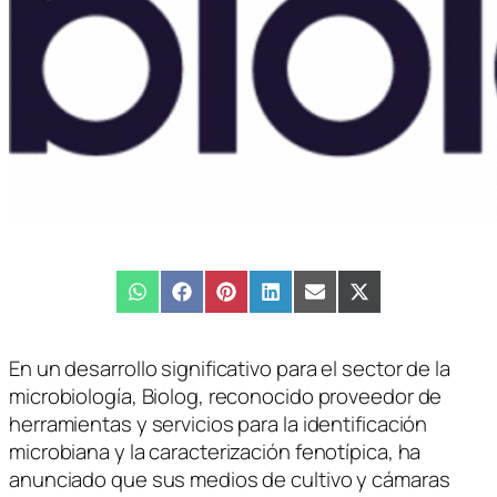
Compartir
WhatsApp
Compartir
Facebook
Compartir
Pinterest
Compartir
LinkedIn
Compartir
Email
Compartir
X
en
en
en
en
en
en
(Twitter)
En un desarrollo significativo para el sector de la
microbiología, Biolog, reconocido proveedor de
herramientas y servicios para la identificación
microbiana y la caracterización fenotípica, ha
anunciado que sus medios de cultivo y cámaras