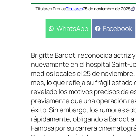
Titulares Prensa
Titulares
25 de noviembre de 2025
Compartir
WhatsApp
Compartir
Facebook
en
en
Brigitte Bardot, reconocida actriz y
nuevamente en el hospital Saint-Je
medios locales el 25 de noviembre.
mes, lo que refleja su frágil estad
revelado los motivos precisos de e
previamente que una operación rea
éxito. Sin embargo, los rumores so
rápidamente, obligando a Bardot a 
Famosa por su carrera cinematográf