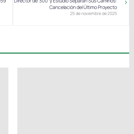
459
Director de ‘300’ y Estudio Separan Sus Caminos:
Cancelación del Último Proyecto
25 de noviembre de 2025