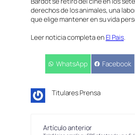
Bardot se retiró del cine en los set
derechos de los animales, una labo
que elige mantener en su vida pers
Leer noticia completa en
El Pais
.
Compartir
WhatsApp
Compartir
Facebook
en
en
Titulares Prensa
Artículo anterior