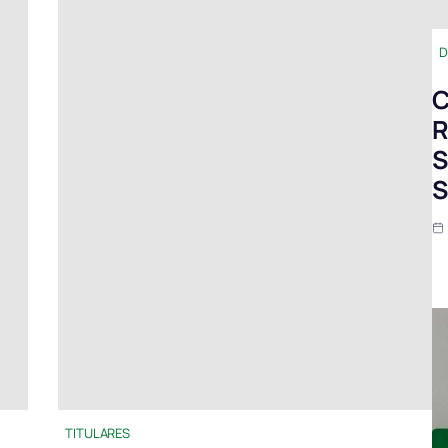
D
C
R
S
S
TITULARES