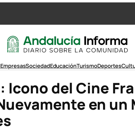
d
Empresas
Sociedad
Educación
Turismo
Deportes
Cult
t: Icono del Cine Fr
 Nuevamente en un 
es