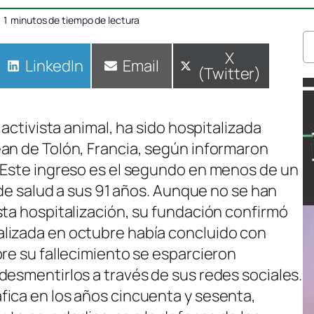
1
minutos de tiempo de lectura
Compartir
X
Compartir
LinkedIn
Compartir
Email
(Twitter)
en
en
en
 activista animal, ha sido hospitalizada
an de Tolón, Francia, según informaron
 Este ingreso es el segundo en menos de un
o de salud a sus 91 años. Aunque no se han
sta hospitalización, su fundación confirmó
lizada en octubre había concluido con
bre su fallecimiento se esparcieron
desmentirlos a través de sus redes sociales.
ica en los años cincuenta y sesenta,