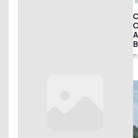
D
C
C
A
B