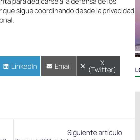
enta para dedicarse a la defensa de los
r que sigue coordinando desde la privacidad
onal.
Compartir
X
Compartir
LinkedIn
Compartir
Email
(Twitter)
en
L
en
en
Siguiente artículo