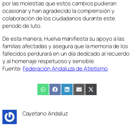
por las molestias que estos cambios pudieran
ocasionar y han agradecido la comprensión y
colaboración de los ciudadanos durante este
periodo de luto.
De esta manera, Huelva manifiesta su apoyo a las
familias afectadas y asegura que la memoria de los
fallecidos perdurará en un día dedicado al recuerdo
y al homenaje respetuoso y sensible.
Fuente:
Federación Andaluza de Atletismo
.
Compartir
WhatsApp
Compartir
Facebook
Compartir
LinkedIn
Compartir
Email
Compartir
X
en
en
en
en
en
(Twitter)
Cayetano Andaluz