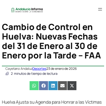
Cambio de Control en
Huelva: Nuevas Fechas
del 31 de Enero al 30 de
Enero por la Tarde – FAA
Cayetano Andaluz
Deportes
23 de enero de 2026
2
minutos de tiempo de lectura
Compartir
WhatsApp
Compartir
Facebook
Compartir
LinkedIn
Compartir
Email
Compartir
X
en
en
en
en
en
(Twitter)
Huelva Ajusta su Agenda para Honrar a las Víctimas