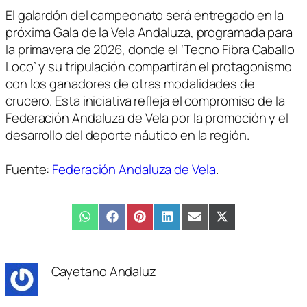
El galardón del campeonato será entregado en la
próxima Gala de la Vela Andaluza, programada para
la primavera de 2026, donde el ‘Tecno Fibra Caballo
Loco’ y su tripulación compartirán el protagonismo
con los ganadores de otras modalidades de
crucero. Esta iniciativa refleja el compromiso de la
Federación Andaluza de Vela por la promoción y el
desarrollo del deporte náutico en la región.
Fuente:
Federación Andaluza de Vela
.
Compartir
WhatsApp
Compartir
Facebook
Compartir
Pinterest
Compartir
LinkedIn
Compartir
Email
Compartir
X
en
en
en
en
en
en
(Twitter)
Cayetano Andaluz