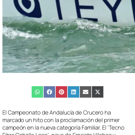
Compartir
WhatsApp
Compartir
Facebook
Compartir
Pinterest
Compartir
LinkedIn
Compartir
Email
Compartir
X
en
en
en
en
en
en
(Twitter)
El Campeonato de Andalucía de Crucero ha
marcado un hito con la proclamación del primer
campeón en la nueva categoría Familiar. El ‘Tecno