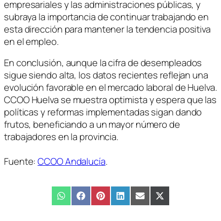
empresariales y las administraciones públicas, y
subraya la importancia de continuar trabajando en
esta dirección para mantener la tendencia positiva
en el empleo.
En conclusión, aunque la cifra de desempleados
sigue siendo alta, los datos recientes reflejan una
evolución favorable en el mercado laboral de Huelva.
CCOO Huelva se muestra optimista y espera que las
políticas y reformas implementadas sigan dando
frutos, beneficiando a un mayor número de
trabajadores en la provincia.
Fuente:
CCOO Andalucía
.
Compartir
WhatsApp
Compartir
Facebook
Compartir
Pinterest
Compartir
LinkedIn
Compartir
Email
Compartir
X
en
en
en
en
en
en
(Twitter)