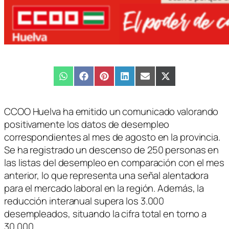
Compartir
WhatsApp
Compartir
Facebook
Compartir
Pinterest
Compartir
LinkedIn
Compartir
Email
Compartir
X
en
en
en
en
en
en
(Twitter)
CCOO Huelva ha emitido un comunicado valorando
positivamente los datos de desempleo
correspondientes al mes de agosto en la provincia.
Se ha registrado un descenso de 250 personas en
las listas del desempleo en comparación con el mes
anterior, lo que representa una señal alentadora
para el mercado laboral en la región. Además, la
reducción interanual supera los 3.000
desempleados, situando la cifra total en torno a
30.000.