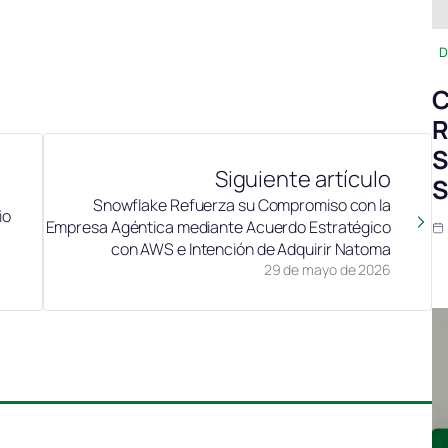
en
D
C
R
S
Siguiente artículo
S
Snowflake Refuerza su Compromiso con la
io
Empresa Agéntica mediante Acuerdo Estratégico
con AWS e Intención de Adquirir Natoma
29 de mayo de 2026