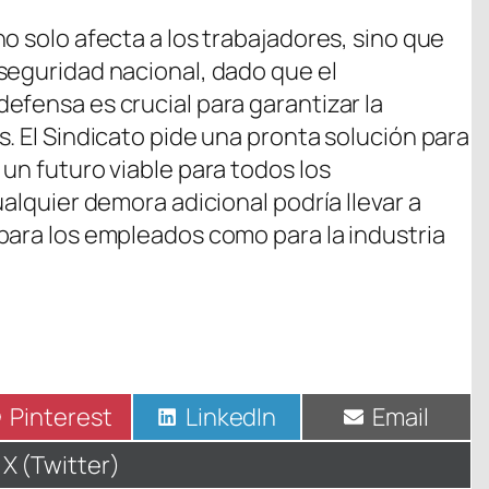
o solo afecta a los trabajadores, sino que
seguridad nacional, dado que el
efensa es crucial para garantizar la
. El Sindicato pide una pronta solución para
un futuro viable para todos los
ualquier demora adicional podría llevar a
para los empleados como para la industria
Compartir
Pinterest
Compartir
LinkedIn
Compartir
Email
en
en
en
Compartir
X (Twitter)