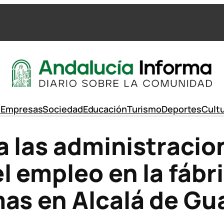
d
Empresas
Sociedad
Educación
Turismo
Deportes
Cult
a las administracio
l empleo en la fábr
as en Alcalá de Gu