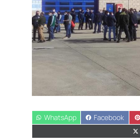
Compartir
WhatsApp
Compartir
Facebook
en
en