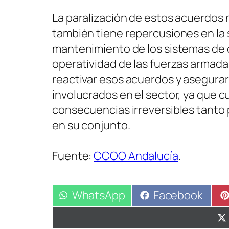
La paralización de estos acuerdos n
también tiene repercusiones en la 
mantenimiento de los sistemas de d
operatividad de las fuerzas armadas
reactivar esos acuerdos y asegurar 
involucrados en el sector, ya que c
consecuencias irreversibles tanto 
en su conjunto.
Fuente:
CCOO Andalucía
.
Compartir
WhatsApp
Compartir
Facebook
en
en