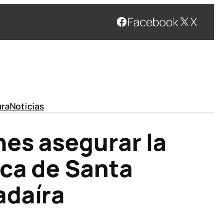
Facebook
X
ura
Noticias
nes asegurar la
ica de Santa
adaíra