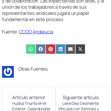
y de colaboración. Las expectativas son altas, y la
unión de los trabajadores a través de sus
representantes sindicales jugará un papel
fundamental en este proceso.
Fuente:
CCOO Andalucía
.
Compartir
WhatsApp
Compartir
Facebook
Compartir
Pinterest
Compartir
LinkedIn
Compartir
Email
Compartir
X
en
en
en
en
en
en
(Twitter)
Otras Fuentes
Artículo anterior
Siguiente artículo
Hudisa Triunfa en el
Leire Díez Desmiente
Exterior: Galardonada
Vínculos con Sánchez y