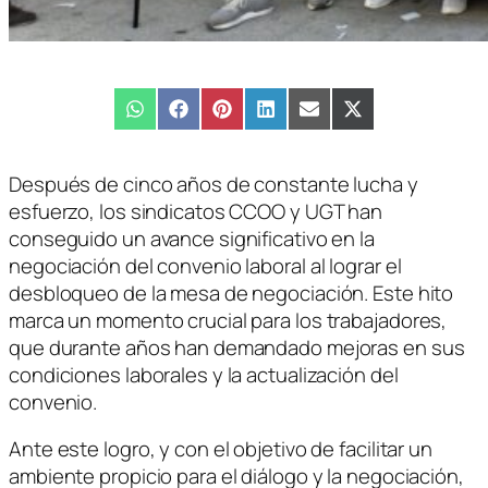
Compartir
WhatsApp
Compartir
Facebook
Compartir
Pinterest
Compartir
LinkedIn
Compartir
Email
Compartir
X
en
en
en
en
en
en
(Twitter)
Después de cinco años de constante lucha y
esfuerzo, los sindicatos CCOO y UGT han
conseguido un avance significativo en la
negociación del convenio laboral al lograr el
desbloqueo de la mesa de negociación. Este hito
marca un momento crucial para los trabajadores,
que durante años han demandado mejoras en sus
condiciones laborales y la actualización del
convenio.
Ante este logro, y con el objetivo de facilitar un
ambiente propicio para el diálogo y la negociación,