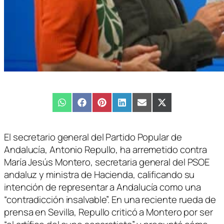
Compartir
WhatsApp
Compartir
Facebook
Compartir
Pinterest
Compartir
LinkedIn
Compartir
Email
Compartir
X
en
en
en
en
en
en
(Twitter)
El secretario general del Partido Popular de
Andalucía, Antonio Repullo, ha arremetido contra
María Jesús Montero, secretaria general del PSOE
andaluz y ministra de Hacienda, calificando su
intención de representar a Andalucía como una
“contradicción insalvable”. En una reciente rueda de
prensa en Sevilla, Repullo criticó a Montero por ser