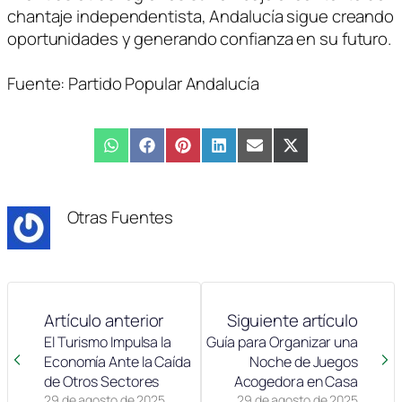
chantaje independentista, Andalucía sigue creando
oportunidades y generando confianza en su futuro.
Fuente: Partido Popular Andalucía
Compartir
WhatsApp
Compartir
Facebook
Compartir
Pinterest
Compartir
LinkedIn
Compartir
Email
Compartir
X
en
en
en
en
en
en
(Twitter)
Otras Fuentes
Artículo anterior
Siguiente artículo
El Turismo Impulsa la
Guía para Organizar una
Economía Ante la Caída
Noche de Juegos
de Otros Sectores
Acogedora en Casa
29 de agosto de 2025
29 de agosto de 2025