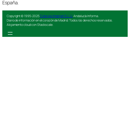
España.
Copyright © 1995-2025
Colorvivo Internet S.L.U.
Andalucía Informa.
Diario de información en el corazón de Madrid. Todos los derechos reservados.
Alojamiento cloud con Stackscale.