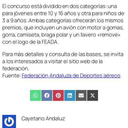
El concurso está dividido en dos categorías: una
para jóvenes entre 10 y 16 años y otra para niños de
3 a 9 años. Ambas categorías ofrecerán los mismos
premios, que incluyen un avión con motor a gomas,
gorra, camiseta, braga polar y un llavero «remove»
con el logo de la FEADA.
Para más detalles y consulta de las bases, se invita
a los interesados a visitar el sitio web de la
federación.
Fuente:
Federación Andaluza de Deportes aéreos
.
Compartir
WhatsApp
Compartir
Facebook
Compartir
Pinterest
Compartir
LinkedIn
Compartir
Email
Compartir
X
en
en
en
en
en
en
(Twitter)
Cayetano Andaluz