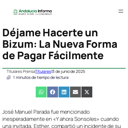
Déjame Hacerte un
Bizum: La Nueva Forma
de Pagar Fácilmente
Titulares Prensa
Titulares
13 de junio de 2025
1
minutos de tiempo de lectura
Compartir
WhatsApp
Compartir
Facebook
Compartir
LinkedIn
Compartir
Email
Compartir
X
en
en
en
en
en
(Twitter)
José Manuel Parada fue mencionado
inesperadamente en «Y ahora Sonsoles» cuando
una invitada, Esther, compartió un incidente de su