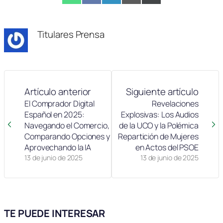
en
en
en
en
en
(Twitter)
Titulares Prensa
Artículo anterior
Siguiente artículo
El Comprador Digital
Revelaciones
Español en 2025:
Explosivas: Los Audios
Navegando el Comercio,
de la UCO y la Polémica
Comparando Opciones y
Repartición de Mujeres
Aprovechando la IA
en Actos del PSOE
13 de junio de 2025
13 de junio de 2025
TE PUEDE INTERESAR