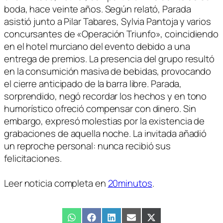
boda, hace veinte años. Según relató, Parada
asistió junto a Pilar Tabares, Sylvia Pantoja y varios
concursantes de «Operación Triunfo», coincidiendo
en el hotel murciano del evento debido a una
entrega de premios. La presencia del grupo resultó
en la consumición masiva de bebidas, provocando
el cierre anticipado de la barra libre. Parada,
sorprendido, negó recordar los hechos y en tono
humorístico ofreció compensar con dinero. Sin
embargo, expresó molestias por la existencia de
grabaciones de aquella noche. La invitada añadió
un reproche personal: nunca recibió sus
felicitaciones.
Leer noticia completa en
20minutos
.
Compartir
WhatsApp
Compartir
Facebook
Compartir
LinkedIn
Compartir
Email
Compartir
X