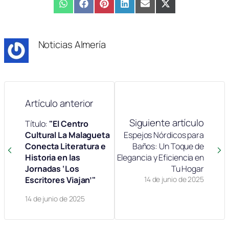
Compartir
WhatsApp
Compartir
Facebook
Compartir
Pinterest
Compartir
LinkedIn
Compartir
Email
Compartir
X
en
en
en
en
en
en
(Twitter)
Noticias Almería
Artículo anterior
Siguiente artículo
Título:
"El Centro
Cultural La Malagueta
Espejos Nórdicos para
Conecta Literatura e
Baños: Un Toque de
Historia en las
Elegancia y Eficiencia en
Jornadas ‘Los
Tu Hogar
Escritores Viajan’"
14 de junio de 2025
14 de junio de 2025