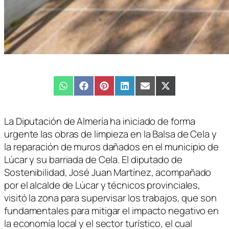
Compartir
WhatsApp
Compartir
Facebook
Compartir
Pinterest
Compartir
LinkedIn
Compartir
Email
Compartir
X
en
en
en
en
en
en
(Twitter)
La Diputación de Almería ha iniciado de forma
urgente las obras de limpieza en la Balsa de Cela y
la reparación de muros dañados en el municipio de
Lúcar y su barriada de Cela. El diputado de
Sostenibilidad, José Juan Martínez, acompañado
por el alcalde de Lúcar y técnicos provinciales,
visitó la zona para supervisar los trabajos, que son
fundamentales para mitigar el impacto negativo en
la economía local y el sector turístico, el cual