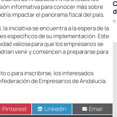
C
esión informativa para conocer más sobre
d
dría impactar el panorama fiscal del país.
 la iniciativa se encuentra a la espera de la
lles específicos de su implementación. Este
dad valiosa para que los empresarios se
odrían venir y comiencen a prepararse para
o o para inscribirse, los interesados
Confederación de Empresarios de Andalucía.
Compartir
Pinterest
Compartir
LinkedIn
Compartir
Email
en
en
en