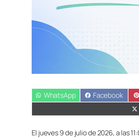
Compartir
WhatsApp
Compartir
Facebook
en
en
El jueves 9 de julio de 2026, a las 11