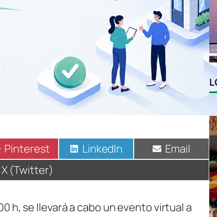
L
Compartir
Pinterest
Compartir
LinkedIn
Compartir
Email
en
en
en
Compartir
X (Twitter)
en
:00 h, se llevará a cabo un evento virtual a