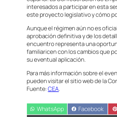
interesados a participar en esta s
este proyecto legislativo y cómo po
Aunque el régimen aún no es oficial,
aprobación definitiva y de los deta
encuentro representa una oportuni
familiaricen con los cambios que p
su eventual aplicación.
Para más información sobre el event
pueden visitar el sitio web de la 
Fuente:
CEA
.
Compartir
WhatsApp
Compartir
Facebook
en
en