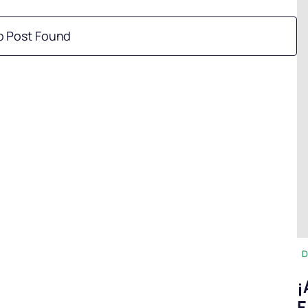
o Post Found
D
¡
F