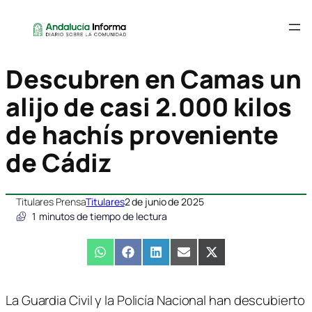
Descubren en Camas un
alijo de casi 2.000 kilos
de hachís proveniente
de Cádiz
Titulares Prensa
Titulares
2 de junio de 2025
1
minutos de tiempo de lectura
Compartir
WhatsApp
Compartir
Facebook
Compartir
LinkedIn
Compartir
Email
Compartir
X
en
en
en
en
en
(Twitter)
La Guardia Civil y la Policía Nacional han descubierto