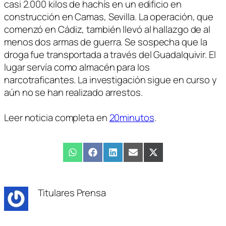
casi 2.000 kilos de hachís en un edificio en
construcción en Camas, Sevilla. La operación, que
comenzó en Cádiz, también llevó al hallazgo de al
menos dos armas de guerra. Se sospecha que la
droga fue transportada a través del Guadalquivir. El
lugar servía como almacén para los
narcotraficantes. La investigación sigue en curso y
aún no se han realizado arrestos.
Leer noticia completa en
20minutos
.
Compartir
WhatsApp
Compartir
Facebook
Compartir
LinkedIn
Compartir
Email
Compartir
X
en
en
en
en
en
(Twitter)
Titulares Prensa