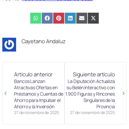
Compartir
WhatsApp
Compartir
Facebook
Compartir
Pinterest
Compartir
LinkedIn
Compartir
Email
Compartir
X
en
en
en
en
en
en
(Twitter)
Cayetano Andaluz
Artículo anterior
Siguiente artículo
Bancos Lanzan
La Diputación Actualiza
Atractivas Ofertas en
su Belén Interactivo con
Préstamos y Cuentas de
1.900 Figuras y Rincones
Ahorro para Impulsar el
Singulares de la
Ahorro y la Inversión
Provincia
27 de noviembre de 2025
27 de noviembre de 2025