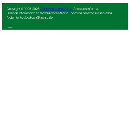
Copyright © 1995-2025
Colorvivo Internet S.L.U.
Andalucía Informa.
Diario de información en el corazón de Madrid. Todos los derechos reservados.
Alojamiento cloud con Stackscale.