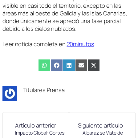
visible en casi todo el territorio, excepto en las
áreas más al oeste de Galicia y las islas Canarias,
donde únicamente se apreció una fase parcial
debido a los cielos nublados.
Leer noticia completa en
20minutos
.
Compartir
WhatsApp
Compartir
Facebook
Compartir
LinkedIn
Compartir
Email
Compartir
X
en
en
en
en
en
(Twitter)
Titulares Prensa
Artículo anterior
Siguiente artículo
Impacto Global: Cortes
Alcaraz se Viste de