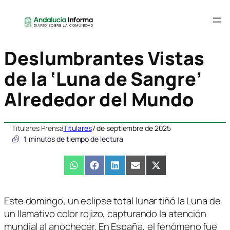
Deslumbrantes Vistas
de la ‘Luna de Sangre’
Alrededor del Mundo
Titulares Prensa
Titulares
7 de septiembre de 2025
1
minutos de tiempo de lectura
Compartir
WhatsApp
Compartir
Facebook
Compartir
LinkedIn
Compartir
Email
Compartir
X
en
en
en
en
en
(Twitter)
Este domingo, un eclipse total lunar tiñó la Luna de
un llamativo color rojizo, capturando la atención
mundial al anochecer. En España, el fenómeno fue