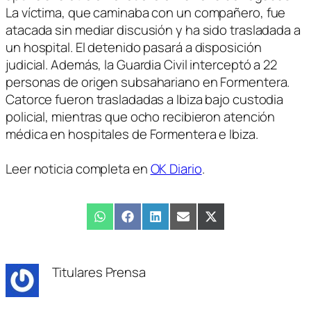
La víctima, que caminaba con un compañero, fue
atacada sin mediar discusión y ha sido trasladada a
un hospital. El detenido pasará a disposición
judicial. Además, la Guardia Civil interceptó a 22
personas de origen subsahariano en Formentera.
Catorce fueron trasladadas a Ibiza bajo custodia
policial, mientras que ocho recibieron atención
médica en hospitales de Formentera e Ibiza.
Leer noticia completa en
OK Diario
.
Compartir
WhatsApp
Compartir
Facebook
Compartir
LinkedIn
Compartir
Email
Compartir
X
en
en
en
en
en
(Twitter)
Titulares Prensa