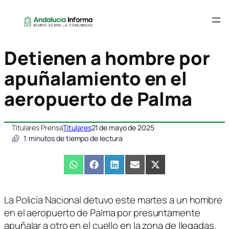
Detienen a hombre por
apuñalamiento en el
aeropuerto de Palma
Titulares Prensa
Titulares
21 de mayo de 2025
1
minutos de tiempo de lectura
Compartir
WhatsApp
Compartir
Facebook
Compartir
LinkedIn
Compartir
Email
Compartir
X
en
en
en
en
en
(Twitter)
La Policía Nacional detuvo este martes a un hombre
en el aeropuerto de Palma por presuntamente
apuñalar a otro en el cuello en la zona de llegadas.