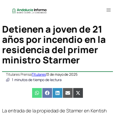
Detienen a joven de 21
años por incendio en la
residencia del primer
ministro Starmer
Titulares Prensa
Titulares
13 de mayo de 2025
1
minutos de tiempo de lectura
Compartir
WhatsApp
Compartir
Facebook
Compartir
LinkedIn
Compartir
Email
Compartir
X
en
en
en
en
en
(Twitter)
La entrada de la propiedad de Starmer en Kentish