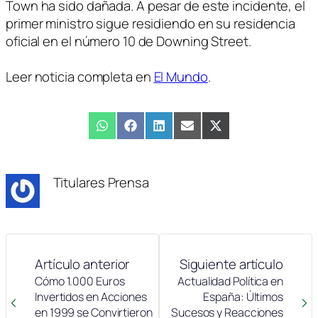
Town ha sido dañada. A pesar de este incidente, el
primer ministro sigue residiendo en su residencia
oficial en el número 10 de Downing Street.
Leer noticia completa en
El Mundo
.
Compartir
WhatsApp
Compartir
Facebook
Compartir
LinkedIn
Compartir
Email
Compartir
X
en
en
en
en
en
(Twitter)
Titulares Prensa
Artículo anterior
Siguiente artículo
Cómo 1.000 Euros
Actualidad Política en
Invertidos en Acciones
España: Últimos
en 1999 se Convirtieron
Sucesos y Reacciones