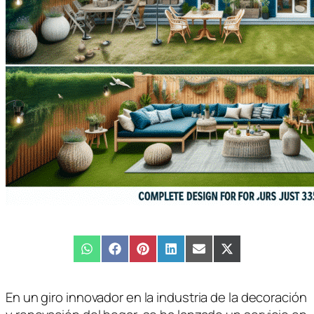
Compartir
WhatsApp
Compartir
Facebook
Compartir
Pinterest
Compartir
LinkedIn
Compartir
Email
Compartir
X
en
en
en
en
en
en
(Twitter)
En un giro innovador en la industria de la decoración