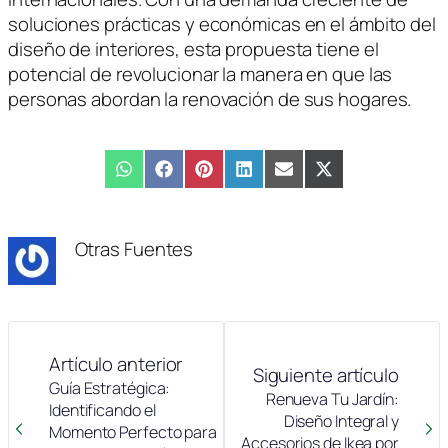
soluciones prácticas y económicas en el ámbito del
diseño de interiores, esta propuesta tiene el
potencial de revolucionar la manera en que las
personas abordan la renovación de sus hogares.
Compartir
WhatsApp
Compartir
Facebook
Compartir
Pinterest
Compartir
LinkedIn
Compartir
Email
Compartir
X
en
en
en
en
en
en
(Twitter)
Otras Fuentes
Artículo anterior
Siguiente artículo
Guía Estratégica:
Renueva Tu Jardín:
Identificando el
Diseño Integral y
Momento Perfecto para
Accesorios de Ikea por