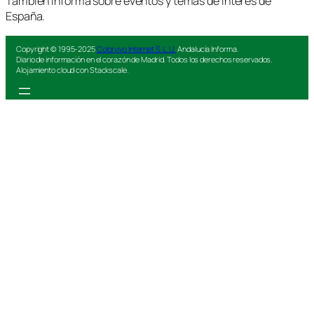
También informa sobre eventos y temas de interés de
España.
Copyright © 1995-2025
Colorvivo Internet S.L.U.
Andalucía Informa.
Diario de información en el corazón de Madrid. Todos los derechos reservados.
Alojamiento cloud con Stackscale.