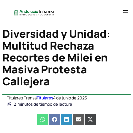
Diversidad y Unidad:
Multitud Rechaza
Recortes de Milei en
Masiva Protesta
Callejera
Titulares Prensa
Titulares
4 de junio de 2025
2
minutos de tiempo de lectura
Compartir
WhatsApp
Compartir
Facebook
Compartir
LinkedIn
Compartir
Email
Compartir
X
en
en
en
en
en
(Twitter)