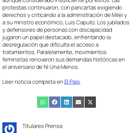
protestas continuaron, con pancartas exigiendo
derechos y criticando a la administración de Milei y
a su ministro económico, Luis Caputo. Los jubilados
y defensores de personas con discapacidad
jugaron un papel destacado, enfrentando la
desregulación que dificulta el acceso a
tratamientos. Paralelamente, movimientos
feministas renovaron sus demandas históricas en
el aniversario de Ni Una Menos.
Leer noticia completa en
El Pais
.
Compartir
WhatsApp
Compartir
Facebook
Compartir
LinkedIn
Compartir
Email
Compartir
X
en
en
en
en
en
(Twitter)
Titulares Prensa