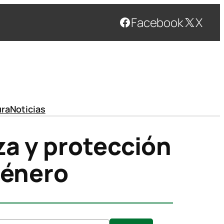
Facebook
X
ura
Noticias
za y protección
género