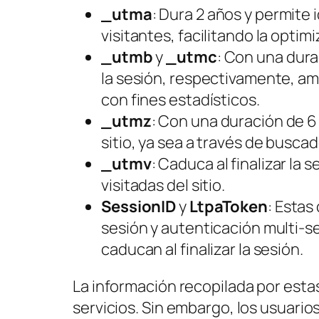
_utma
: Dura 2 años y permite
visitantes, facilitando la optimi
_utmb
y
_utmc
: Con una dura
la sesión, respectivamente, am
con fines estadísticos.
_utmz
: Con una duración de 6
sitio, ya sea a través de busc
_utmv
: Caduca al finalizar la 
visitadas del sitio.
SessionID
y
LtpaToken
: Estas
sesión y autenticación multi-s
caducan al finalizar la sesión.
La información recopilada por esta
servicios. Sin embargo, los usuarios