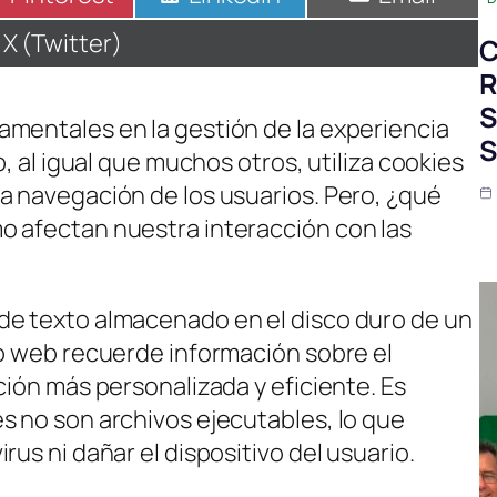
en
en
en
Compartir
X (Twitter)
C
en
R
S
mentales en la gestión de la experiencia
S
b, al igual que muchos otros, utiliza cookies
a navegación de los usuarios. Pero, ¿qué
o afectan nuestra interacción con las
de texto almacenado en el disco duro de un
io web recuerde información sobre el
ción más personalizada y eficiente. Es
s no son archivos ejecutables, lo que
us ni dañar el dispositivo del usuario.