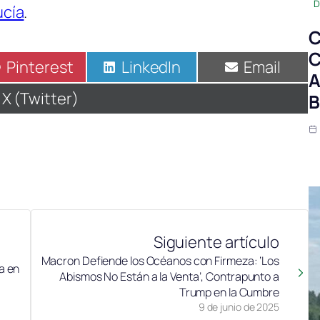
D
ucía
.
C
C
Compartir
Pinterest
Compartir
LinkedIn
Compartir
Email
A
en
en
en
Compartir
X (Twitter)
B
en
Siguiente artículo
Macron Defiende los Océanos con Firmeza: ‘Los
a en
Abismos No Están a la Venta’, Contrapunto a
Trump en la Cumbre
9 de junio de 2025