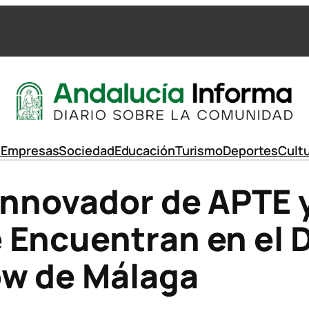
d
Empresas
Sociedad
Educación
Turismo
Deportes
Cult
Innovador de APTE y
Encuentran en el D
ow de Málaga