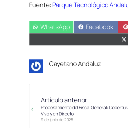
Fuente:
Parque Tecnológico Andal
Compartir
WhatsApp
Compartir
Facebook
en
en
Cayetano Andaluz
Artículo anterior
Procesamiento del Fiscal General: Cobertur
Vivo y en Directo
9 de junio de 2025