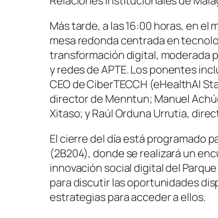
Relaciones Institucionales de Mála
Más tarde, a las 16:00 horas, en el
mesa redonda centrada en tecnologí
transformación digital, moderada p
y redes de APTE. Los ponentes inclu
CEO de CiberTECCH (eHealthAI Star
director de Menntun; Manuel Achú
Xitaso; y Raúl Orduna Urrutia, dire
El cierre del día está programado p
(2B204), donde se realizará un en
innovación social digital del Parqu
para discutir las oportunidades di
estrategias para acceder a ellos.