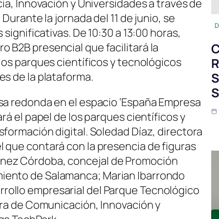
cia, Innovación y Universidades a través de
 Durante la jornada del 11 de junio, se
D
 significativas. De 10:30 a 13:00 horas,
 B2B presencial que facilitará la
C
los parques científicos y tecnológicos
R
es de la plataforma.
S
S
esa redonda en el espacio ‘España Empresa
rá el papel de los parques científicos y
formación digital. Soledad Díaz, directora
 que contará con la presencia de figuras
nez Córdoba, concejal de Promoción
iento de Salamanca; Marian Ibarrondo
ollo empresarial del Parque Tecnológico
tora de Comunicación, Innovación y