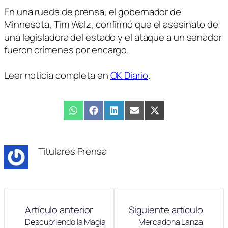
En una rueda de prensa, el gobernador de
Minnesota, Tim Walz, confirmó que el asesinato de
una legisladora del estado y el ataque a un senador
fueron crímenes por encargo.
Leer noticia completa en
OK Diario
.
Compartir
WhatsApp
Compartir
Facebook
Compartir
LinkedIn
Compartir
Email
Compartir
X
en
en
en
en
en
(Twitter)
Titulares Prensa
Artículo anterior
Siguiente artículo
Descubriendo la Magia
Mercadona Lanza