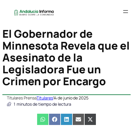
El Gobernador de
Minnesota Revela que el
Asesinato de la
Legisladora Fue un
Crimen por Encargo
Titulares Prensa
Titulares
14 de junio de 2025
1
minutos de tiempo de lectura
Compartir
WhatsApp
Compartir
Facebook
Compartir
LinkedIn
Compartir
Email
Compartir
X
en
en
en
en
en
(Twitter)