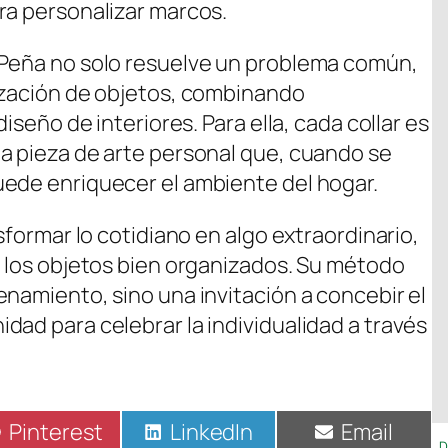
ra personalizar marcos.
 Peña no solo resuelve un problema común,
ización de objetos, combinando
iseño de interiores. Para ella, cada collar es
a pieza de arte personal que, cuando se
uede enriquecer el ambiente del hogar.
sformar lo cotidiano en algo extraordinario,
e los objetos bien organizados. Su método
enamiento, sino una invitación a concebir el
dad para celebrar la individualidad a través
Compartir
Pinterest
Compartir
LinkedIn
Compartir
Email
D