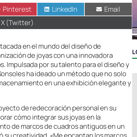
Compartir
Pinterest
Compartir
LinkedIn
Compartir
Email
en
en
en
Compartir
X (Twitter)
en
stacada en el mundo del diseño de
L
ganización de joyas con una innovadora
s. Impulsada por su talento para el diseño y
 Sonsoles ha ideado un método que no solo
lmacenamiento en una exhibición elegante y
royecto de redecoración personal en su
rar cómo integrar sus joyas en la
ento de marcos de cuadros antiguos en un
 su creatividad. «Me encantan los marcos