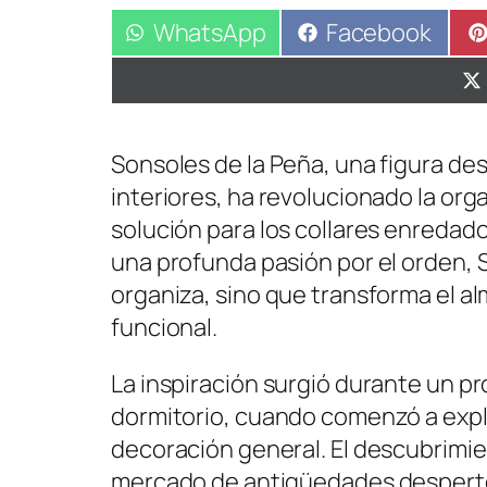
Compartir
WhatsApp
Compartir
Facebook
en
en
Sonsoles de la Peña, una figura de
interiores, ha revolucionado la or
solución para los collares enredado
una profunda pasión por el orden,
organiza, sino que transforma el a
funcional.
La inspiración surgió durante un p
dormitorio, cuando comenzó a explo
decoración general. El descubrimi
mercado de antigüedades despertó