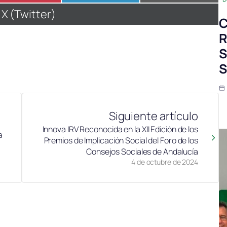
en
en
en
Compartir
X (Twitter)
C
en
R
S
S
Siguiente artículo
Innova IRV Reconocida en la XII Edición de los
a
Premios de Implicación Social del Foro de los
Consejos Sociales de Andalucía
4 de octubre de 2024