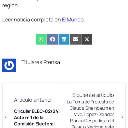
región.
Leer noticia completa en
El Mundo
.
Compartir
WhatsApp
Compartir
Facebook
Compartir
LinkedIn
Compartir
Email
Compartir
X
en
en
en
en
en
(Twitter)
Titulares Prensa
Siguiente artículo
Artículo anterior
La Toma de Protesta de
Claudia Sheinbaum en
Circular ELEC-02/24:
Vivo: López Obrador
Acta nº 1 de la
Planea Despedirse del
Comisión Electoral
Palacio Nacional este