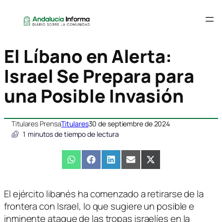
El Líbano en Alerta:
Israel Se Prepara para
una Posible Invasión
Titulares Prensa
Titulares
30 de septiembre de 2024
1
minutos de tiempo de lectura
Compartir
WhatsApp
Compartir
Facebook
Compartir
LinkedIn
Compartir
Email
Compartir
X
en
en
en
en
en
(Twitter)
El ejército libanés ha comenzado a retirarse de la
frontera con Israel, lo que sugiere un posible e
inminente ataque de las tropas israelíes en la