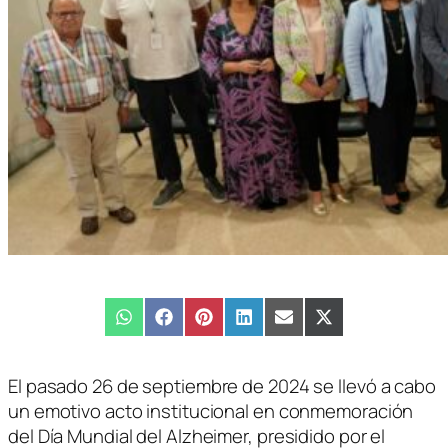
Compartir
WhatsApp
Compartir
Facebook
Compartir
Pinterest
Compartir
LinkedIn
Compartir
Email
Compartir
X
en
en
en
en
en
en
(Twitter)
El pasado 26 de septiembre de 2024 se llevó a cabo
un emotivo acto institucional en conmemoración
del Día Mundial del Alzheimer, presidido por el