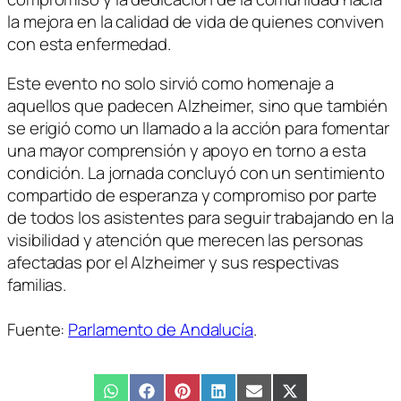
la mejora en la calidad de vida de quienes conviven
con esta enfermedad.
Este evento no solo sirvió como homenaje a
aquellos que padecen Alzheimer, sino que también
se erigió como un llamado a la acción para fomentar
una mayor comprensión y apoyo en torno a esta
condición. La jornada concluyó con un sentimiento
compartido de esperanza y compromiso por parte
de todos los asistentes para seguir trabajando en la
visibilidad y atención que merecen las personas
afectadas por el Alzheimer y sus respectivas
familias.
Fuente:
Parlamento de Andalucía
.
Compartir
WhatsApp
Compartir
Facebook
Compartir
Pinterest
Compartir
LinkedIn
Compartir
Email
Compartir
X