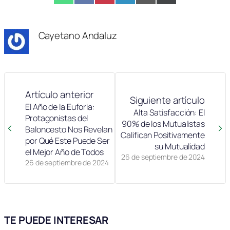
en
en
en
en
en
en
(Twitter)
Cayetano Andaluz
Artículo anterior
Siguiente artículo
El Año de la Euforia:
Alta Satisfacción: El
Protagonistas del
90% de los Mutualistas
Baloncesto Nos Revelan
Califican Positivamente
por Qué Este Puede Ser
su Mutualidad
el Mejor Año de Todos
26 de septiembre de 2024
26 de septiembre de 2024
TE PUEDE INTERESAR