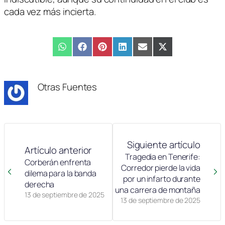
cada vez más incierta.
Compartir
WhatsApp
Compartir
Facebook
Compartir
Pinterest
Compartir
LinkedIn
Compartir
Email
Compartir
X
en
en
en
en
en
en
(Twitter)
Otras Fuentes
Siguiente artículo
Artículo anterior
Tragedia en Tenerife:
Corberán enfrenta
Corredor pierde la vida
dilema para la banda
por un infarto durante
derecha
una carrera de montaña
13 de septiembre de 2025
13 de septiembre de 2025