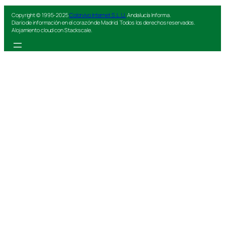
Copyright © 1995-2025
Colorvivo Internet S.L.U.
Andalucía Informa.
Diario de información en el corazón de Madrid. Todos los derechos reservados.
Alojamiento cloud con Stackscale.