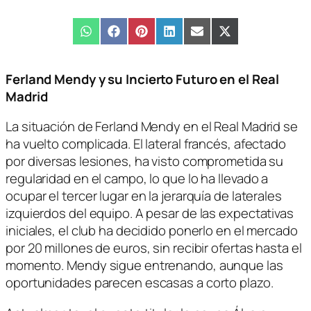
Compartir
WhatsApp
Compartir
Facebook
Compartir
Pinterest
Compartir
LinkedIn
Compartir
Email
Compartir
X
en
en
en
en
en
en
(Twitter)
Ferland Mendy y su Incierto Futuro en el Real
Madrid
La situación de Ferland Mendy en el Real Madrid se
ha vuelto complicada. El lateral francés, afectado
por diversas lesiones, ha visto comprometida su
regularidad en el campo, lo que lo ha llevado a
ocupar el tercer lugar en la jerarquía de laterales
izquierdos del equipo. A pesar de las expectativas
iniciales, el club ha decidido ponerlo en el mercado
por 20 millones de euros, sin recibir ofertas hasta el
momento. Mendy sigue entrenando, aunque las
oportunidades parecen escasas a corto plazo.