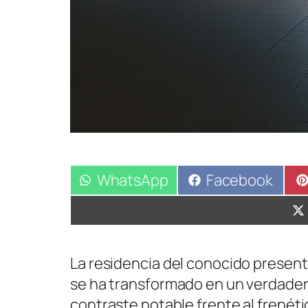
Compartir
WhatsApp
Compartir
Facebook
en
en
La residencia del conocido present
se ha transformado en un verdadero
contraste notable frente al frenéti