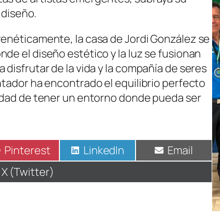
l diseño.
renéticamente, la casa de Jordi González se
de el diseño estético y la luz se fusionan
 disfrutar de la vida y la compañía de seres
ntador ha encontrado el equilibrio perfecto
sidad de tener un entorno donde pueda ser
Compartir
Pinterest
Compartir
LinkedIn
Compartir
Email
en
en
en
Compartir
X (Twitter)
en