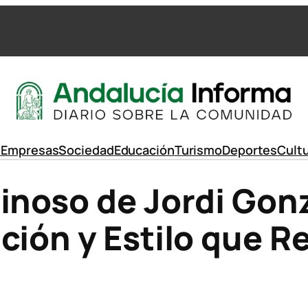
d
Empresas
Sociedad
Educación
Turismo
Deportes
Cult
inoso de Jordi Gon
ción y Estilo que R