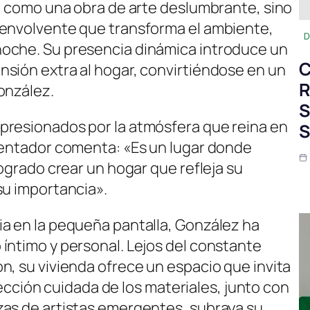
ge como una obra de arte deslumbrante, sino
 envolvente que transforma el ambiente,
D
oche. Su presencia dinámica introduce un
C
sión extra al hogar, convirtiéndose en un
R
onzález.
S
presionados por la atmósfera que reina en
S
sentador comenta: «Es un lugar donde
logrado crear un hogar que refleja su
su importancia».
a en la pequeña pantalla, González ha
íntimo y personal. Lejos del constante
n, su vivienda ofrece un espacio que invita
elección cuidada de los materiales, junto con
zas de artistas emergentes, subraya su