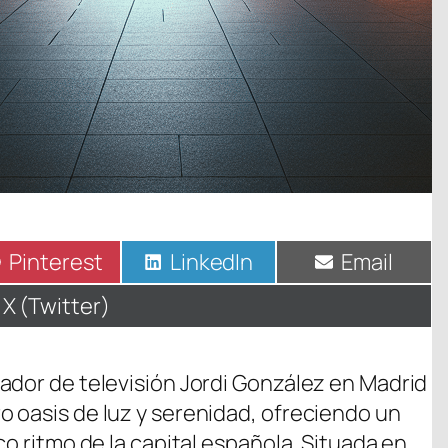
Compartir
Pinterest
Compartir
LinkedIn
Compartir
Email
en
en
en
Compartir
X (Twitter)
en
ador de televisión Jordi González en Madrid
 oasis de luz y serenidad, ofreciendo un
co ritmo de la capital española. Situada en