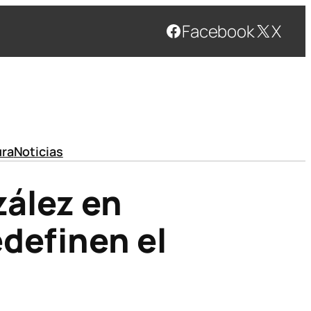
Facebook
X
ura
Noticias
zález en
edefinen el