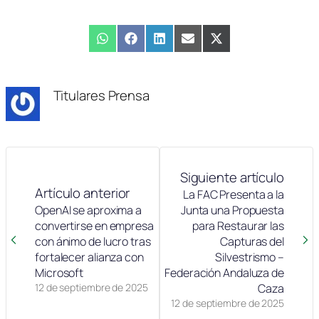
Compartir
WhatsApp
Compartir
Facebook
Compartir
LinkedIn
Compartir
Email
Compartir
X
en
en
en
en
en
(Twitter)
Titulares Prensa
Siguiente artículo
Artículo anterior
La FAC Presenta a la
OpenAI se aproxima a
Junta una Propuesta
convertirse en empresa
para Restaurar las
con ánimo de lucro tras
Capturas del
fortalecer alianza con
Silvestrismo –
Microsoft
Federación Andaluza de
12 de septiembre de 2025
Caza
12 de septiembre de 2025