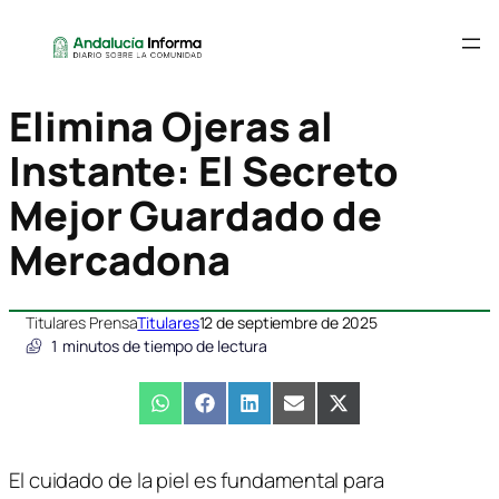
Elimina Ojeras al
Instante: El Secreto
Mejor Guardado de
Mercadona
Titulares Prensa
Titulares
12 de septiembre de 2025
1
minutos de tiempo de lectura
Compartir
WhatsApp
Compartir
Facebook
Compartir
LinkedIn
Compartir
Email
Compartir
X
en
en
en
en
en
(Twitter)
El cuidado de la piel es fundamental para