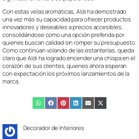
Con estas velas aromáticas, Aldi ha demostrado
una vez más su capacidad para ofrecer productos
innovadores y deseables a precios accesibles,
consolidándose como una opción preferida por
quienes buscan calidad sin romper su presupuesto.
Como continúan volando de las estanterías, queda
claro que Aldi ha logrado encender una chispa en el
corazón de sus clientes, quienes ahora esperan
con expectación los próximos lanzamientos de la
marca.
Compartir
WhatsApp
Compartir
Facebook
Compartir
Pinterest
Compartir
LinkedIn
Compartir
Email
Compartir
X
en
en
en
en
en
en
(Twitter)
Decorador de Interiores