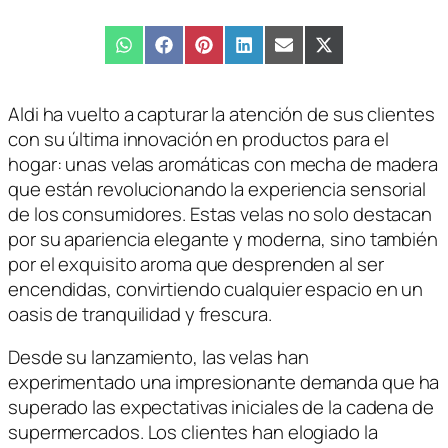
Compartir
WhatsApp
Compartir
Facebook
Compartir
Pinterest
Compartir
LinkedIn
Compartir
Email
Compartir
X
en
en
en
en
en
en
(Twitter)
Aldi ha vuelto a capturar la atención de sus clientes
con su última innovación en productos para el
hogar: unas velas aromáticas con mecha de madera
que están revolucionando la experiencia sensorial
de los consumidores. Estas velas no solo destacan
por su apariencia elegante y moderna, sino también
por el exquisito aroma que desprenden al ser
encendidas, convirtiendo cualquier espacio en un
oasis de tranquilidad y frescura.
Desde su lanzamiento, las velas han
experimentado una impresionante demanda que ha
superado las expectativas iniciales de la cadena de
supermercados. Los clientes han elogiado la