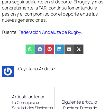
para seguir adelante en el deporte. El rugby, y más
concretamente la FAR, continúa fomentando la
pasión y el compromiso por el deporte entre las
nuevas generaciones.
Fuente:
Federación Andaluza de Rugby
.
Compartir
WhatsApp
Compartir
Facebook
Compartir
Pinterest
Compartir
LinkedIn
Compartir
Email
Compartir
X
en
en
en
en
en
en
(Twitter)
Cayetano Andaluz
Artículo anterior
Siguiente artículo
La Consejería de
Sanidad y los Sindicatos
Rueda de Prensa de