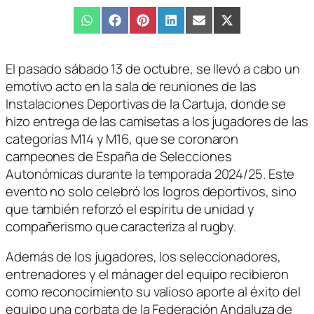
Compartir
WhatsApp
Compartir
Facebook
Compartir
Pinterest
Compartir
LinkedIn
Compartir
Email
Compartir
X
en
en
en
en
en
en
(Twitter)
El pasado sábado 13 de octubre, se llevó a cabo un
emotivo acto en la sala de reuniones de las
Instalaciones Deportivas de la Cartuja, donde se
hizo entrega de las camisetas a los jugadores de las
categorías M14 y M16, que se coronaron
campeones de España de Selecciones
Autonómicas durante la temporada 2024/25. Este
evento no solo celebró los logros deportivos, sino
que también reforzó el espíritu de unidad y
compañerismo que caracteriza al rugby.
Además de los jugadores, los seleccionadores,
entrenadores y el mánager del equipo recibieron
como reconocimiento su valioso aporte al éxito del
equipo una corbata de la Federación Andaluza de