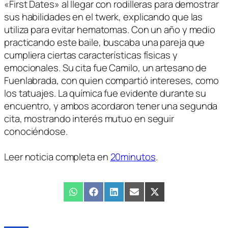
«First Dates» al llegar con rodilleras para demostrar
sus habilidades en el twerk, explicando que las
utiliza para evitar hematomas. Con un año y medio
practicando este baile, buscaba una pareja que
cumpliera ciertas características físicas y
emocionales. Su cita fue Camilo, un artesano de
Fuenlabrada, con quien compartió intereses, como
los tatuajes. La química fue evidente durante su
encuentro, y ambos acordaron tener una segunda
cita, mostrando interés mutuo en seguir
conociéndose.
Leer noticia completa en
20minutos
.
Compartir
WhatsApp
Compartir
Facebook
Compartir
LinkedIn
Compartir
Email
Compartir
X
en
en
en
en
en
(Twitter)