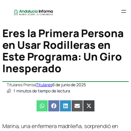
Eres la Primera Persona
en Usar Rodilleras en
Este Programa: Un Giro
Inesperado
Titulares Prensa
Titulares
6 de junio de 2025
1
minutos de tiempo de lectura
Compartir
WhatsApp
Compartir
Facebook
Compartir
LinkedIn
Compartir
Email
Compartir
X
en
en
en
en
en
(Twitter)
Marina, una enfermera madrileña, sorprendió en