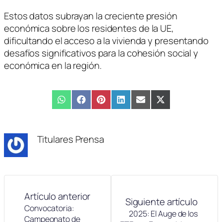
Estos datos subrayan la creciente presión
económica sobre los residentes de la UE,
dificultando el acceso a la vivienda y presentando
desafíos significativos para la cohesión social y
económica en la región.
Compartir
WhatsApp
Compartir
Facebook
Compartir
Pinterest
Compartir
LinkedIn
Compartir
Email
Compartir
X
en
en
en
en
en
en
(Twitter)
Titulares Prensa
Artículo anterior
Siguiente artículo
Convocatoria:
2025: El Auge de los
Campeonato de