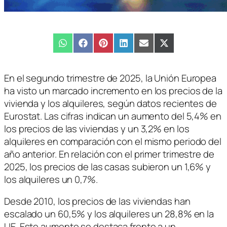
Compartir
WhatsApp
Compartir
Facebook
Compartir
Pinterest
Compartir
LinkedIn
Compartir
Email
Compartir
X
en
en
en
en
en
en
(Twitter)
En el segundo trimestre de 2025, la Unión Europea
ha visto un marcado incremento en los precios de la
vivienda y los alquileres, según datos recientes de
Eurostat. Las cifras indican un aumento del 5,4% en
los precios de las viviendas y un 3,2% en los
alquileres en comparación con el mismo periodo del
año anterior. En relación con el primer trimestre de
2025, los precios de las casas subieron un 1,6% y
los alquileres un 0,7%.
Desde 2010, los precios de las viviendas han
escalado un 60,5% y los alquileres un 28,8% en la
UE. Este aumento se destaca frente a un