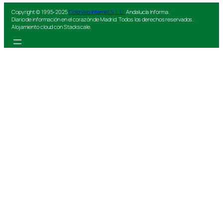
Copyright © 1995-2025
Colorvivo Internet S.L.U.
Andalucía Informa.
Diario de información en el corazón de Madrid. Todos los derechos reservados.
Alojamiento cloud con Stackscale.