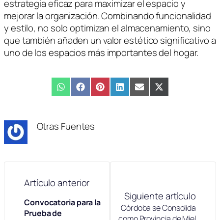
estrategia eficaz para maximizar el espacio y
mejorar la organización. Combinando funcionalidad
y estilo, no solo optimizan el almacenamiento, sino
que también añaden un valor estético significativo a
uno de los espacios más importantes del hogar.
Compartir
WhatsApp
Compartir
Facebook
Compartir
Pinterest
Compartir
LinkedIn
Compartir
Email
Compartir
X
en
en
en
en
en
en
(Twitter)
Otras Fuentes
Artículo anterior
Siguiente artículo
Convocatoria para la
Córdoba se Consolida
Prueba de
como Provincia de Miel