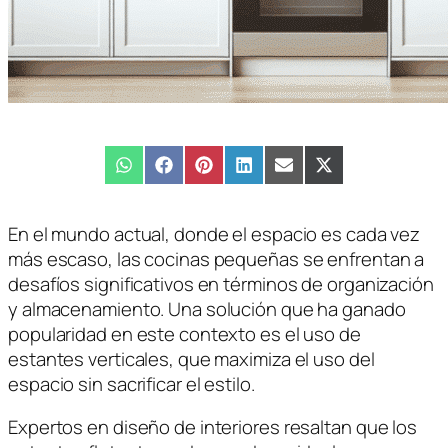
Compartir
WhatsApp
Compartir
Facebook
Compartir
Pinterest
Compartir
LinkedIn
Compartir
Email
Compartir
X
en
en
en
en
en
en
(Twitter)
En el mundo actual, donde el espacio es cada vez
más escaso, las cocinas pequeñas se enfrentan a
desafíos significativos en términos de organización
y almacenamiento. Una solución que ha ganado
popularidad en este contexto es el uso de
estantes verticales, que maximiza el uso del
espacio sin sacrificar el estilo.
Expertos en diseño de interiores resaltan que los