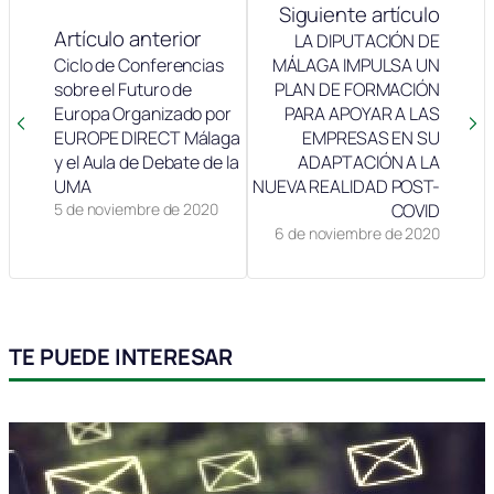
Siguiente artículo
Artículo anterior
LA DIPUTACIÓN DE
Ciclo de Conferencias
MÁLAGA IMPULSA UN
sobre el Futuro de
PLAN DE FORMACIÓN
Europa Organizado por
PARA APOYAR A LAS
EUROPE DIRECT Málaga
EMPRESAS EN SU
y el Aula de Debate de la
ADAPTACIÓN A LA
UMA
NUEVA REALIDAD POST-
5 de noviembre de 2020
COVID
6 de noviembre de 2020
TE PUEDE INTERESAR