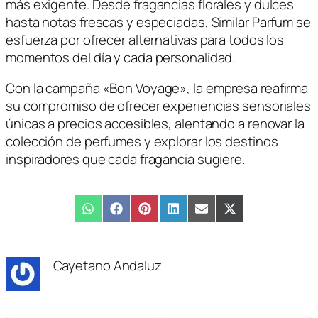
más exigente. Desde fragancias florales y dulces
hasta notas frescas y especiadas, Similar Parfum se
esfuerza por ofrecer alternativas para todos los
momentos del día y cada personalidad.
Con la campaña «Bon Voyage», la empresa reafirma
su compromiso de ofrecer experiencias sensoriales
únicas a precios accesibles, alentando a renovar la
colección de perfumes y explorar los destinos
inspiradores que cada fragancia sugiere.
Compartir
WhatsApp
Compartir
Facebook
Compartir
Pinterest
Compartir
LinkedIn
Compartir
Email
Compartir
X
en
en
en
en
en
en
(Twitter)
Cayetano Andaluz