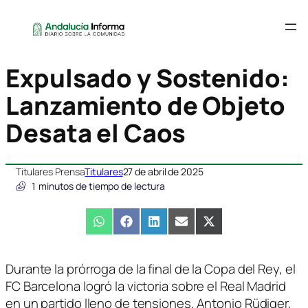
Expulsado y Sostenido:
Lanzamiento de Objeto
Desata el Caos
Titulares Prensa
Titulares
27 de abril de 2025
1
minutos de tiempo de lectura
Compartir
WhatsApp
Compartir
Facebook
Compartir
LinkedIn
Compartir
Email
Compartir
X
en
en
en
en
en
(Twitter)
Durante la prórroga de la final de la Copa del Rey, el
FC Barcelona logró la victoria sobre el Real Madrid
en un partido lleno de tensiones. Antonio Rüdiger,