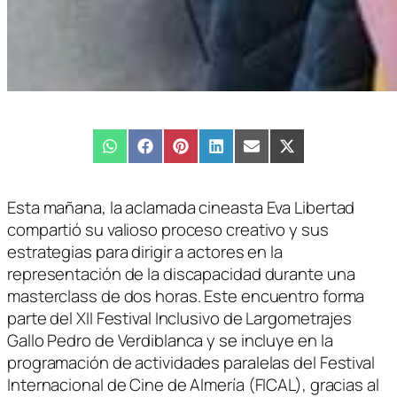
Compartir
WhatsApp
Compartir
Facebook
Compartir
Pinterest
Compartir
LinkedIn
Compartir
Email
Compartir
X
en
en
en
en
en
en
(Twitter)
Esta mañana, la aclamada cineasta Eva Libertad
compartió su valioso proceso creativo y sus
estrategias para dirigir a actores en la
representación de la discapacidad durante una
masterclass de dos horas. Este encuentro forma
parte del XII Festival Inclusivo de Largometrajes
Gallo Pedro de Verdiblanca y se incluye en la
programación de actividades paralelas del Festival
Internacional de Cine de Almería (FICAL), gracias al