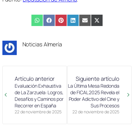
Compartir
WhatsApp
Compartir
Facebook
Compartir
Pinterest
Compartir
LinkedIn
Compartir
Email
Compartir
X
en
en
en
en
en
en
(Twitter)
Noticias Almería
Artículo anterior
Siguiente artículo
Evaluación Exhaustiva
La Última Mesa Redonda
de La Zarzuela: Logros,
de FICAL 2025 Revela el
Desafíos y Caminos por
Poder Adictivo del Cine y
Recorrer en España
Sus Procesos
22 de noviembre de 2025
22 de noviembre de 2025