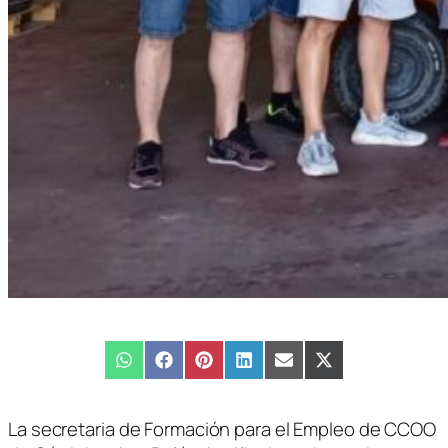
Compartir
WhatsApp
Compartir
Facebook
Compartir
Pinterest
Compartir
LinkedIn
Compartir
Email
Compartir
X
en
en
en
en
en
en
(Twitter)
La secretaria de Formación para el Empleo de CCOO