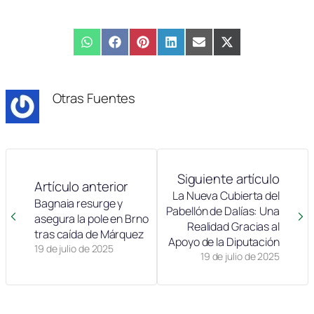
Compartir
WhatsApp
Compartir
Facebook
Compartir
Pinterest
Compartir
LinkedIn
Compartir
Email
Compartir
X
en
en
en
en
en
en
(Twitter)
Otras Fuentes
Siguiente artículo
Artículo anterior
La Nueva Cubierta del
Bagnaia resurge y
Pabellón de Dalías: Una
asegura la pole en Brno
Realidad Gracias al
tras caída de Márquez
Apoyo de la Diputación
19 de julio de 2025
19 de julio de 2025