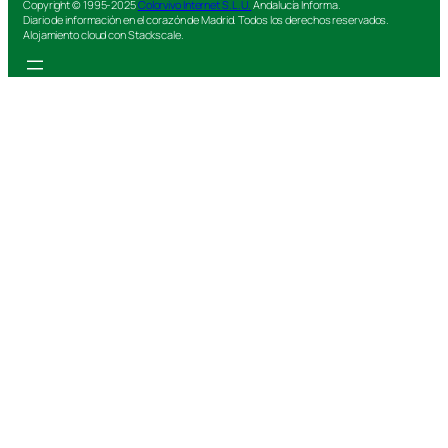
Copyright © 1995-2025
Colorvivo Internet S.L.U.
Andalucía Informa.
Diario de información en el corazón de Madrid. Todos los derechos reservados.
Alojamiento cloud con Stackscale.