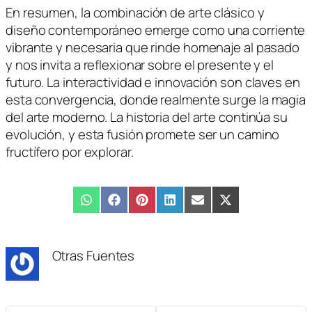
En resumen, la combinación de arte clásico y
diseño contemporáneo emerge como una corriente
vibrante y necesaria que rinde homenaje al pasado
y nos invita a reflexionar sobre el presente y el
futuro. La interactividad e innovación son claves en
esta convergencia, donde realmente surge la magia
del arte moderno. La historia del arte continúa su
evolución, y esta fusión promete ser un camino
fructífero por explorar.
Compartir
WhatsApp
Compartir
Facebook
Compartir
Pinterest
Compartir
LinkedIn
Compartir
Email
Compartir
X
en
en
en
en
en
en
(Twitter)
Otras Fuentes