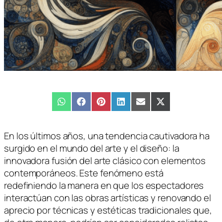
Compartir
WhatsApp
Compartir
Facebook
Compartir
Pinterest
Compartir
LinkedIn
Compartir
Email
Compartir
X
en
en
en
en
en
en
(Twitter)
En los últimos años, una tendencia cautivadora ha
surgido en el mundo del arte y el diseño: la
innovadora fusión del arte clásico con elementos
contemporáneos. Este fenómeno está
redefiniendo la manera en que los espectadores
interactúan con las obras artísticas y renovando el
aprecio por técnicas y estéticas tradicionales que,