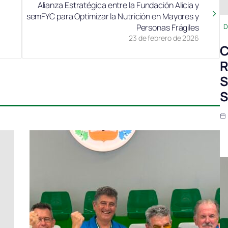
Alianza Estratégica entre la Fundación Alícia y
semFYC para Optimizar la Nutrición en Mayores y
Personas Frágiles
D
23 de febrero de 2026
C
R
S
S