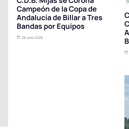
C.D.B. Mijas se Corona
D
Campeón de la Copa de
C
Andalucía de Billar a Tres
C
Bandas por Equipos
A
28 Junio 2026
B