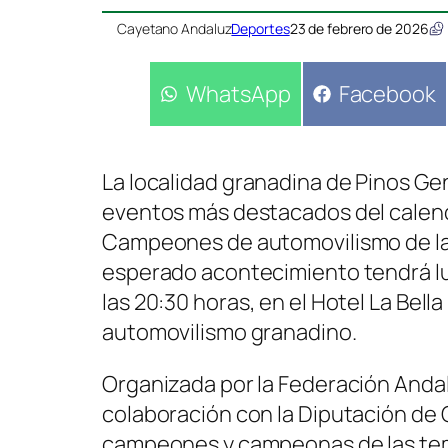
Cayetano Andaluz
Deportes
23 de febrero de 2026
Compartir
WhatsApp
Compartir
Facebook
en
en
La localidad granadina de Pinos Gen
eventos más destacados del calenda
Campeones de automovilismo de la
esperado acontecimiento tendrá lug
las 20:30 horas, en el Hotel La Bella
automovilismo granadino.
Organizada por la Federación Anda
colaboración con la Diputación de 
campeones y campeonas de las tem