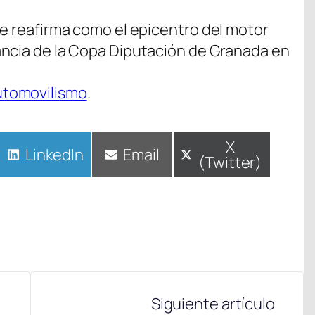
se reafirma como el epicentro del motor
ancia de la Copa Diputación de Granada en
utomovilismo
.
Compartir
X
Compartir
LinkedIn
Compartir
Email
(Twitter)
en
en
en
Siguiente artículo