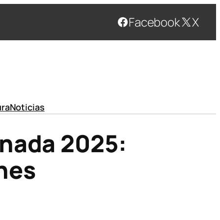
Facebook
X
ura
Noticias
anada 2025:
nes