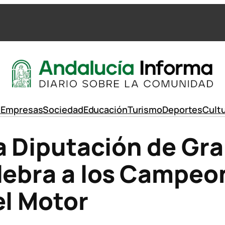
d
Empresas
Sociedad
Educación
Turismo
Deportes
Cult
a Diputación de Gr
elebra a los Campeo
el Motor