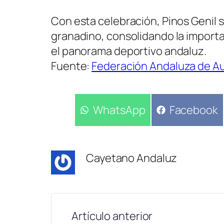
Con esta celebración, Pinos Genil 
granadino, consolidando la import
el panorama deportivo andaluz.
Fuente:
Federación Andaluza de A
Compartir
WhatsApp
Compartir
Facebook
en
en
Cayetano Andaluz
Artículo anterior