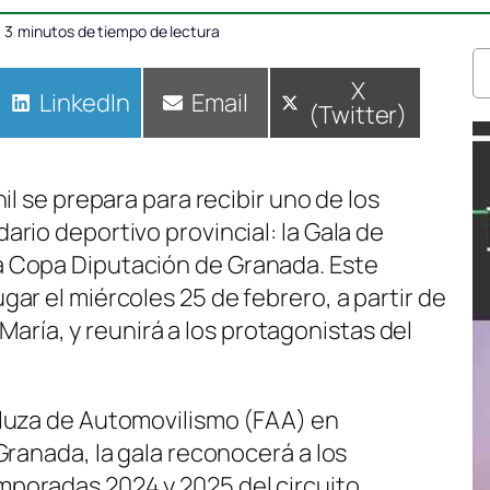
3
minutos de tiempo de lectura
Compartir
X
Compartir
LinkedIn
Compartir
Email
(Twitter)
en
en
en
il se prepara para recibir uno de los
rio deportivo provincial: la Gala de
 Copa Diputación de Granada. Este
ar el miércoles 25 de febrero, a partir de
 María, y reunirá a los protagonistas del
luza de Automovilismo (FAA) en
Granada, la gala reconocerá a los
poradas 2024 y 2025 del circuito