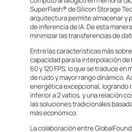
cómputo analógico en memoria (aCI
SuperFlash® de Silicon Storage Tec
arquitectura permite almacenar y 
de inferencia de IA. De esta manera
minimizar las transferencias de da
Entre las características más sobr
capacidad para la interpolación de
60 y 120 FPS, lo que se traduce en
de ruido y mayor rango dinámico. A
energética excepcional, logrando
inferior a 2 vatios, y una relación 
las soluciones tradicionales basad
más económico.
La colaboración entre GlobalFoun