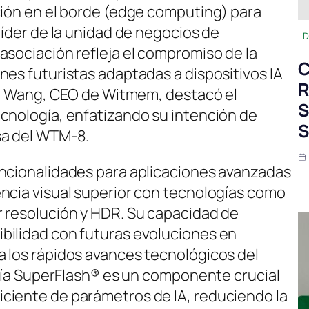
ción en el borde (edge computing) para
líder de la unidad de negocios de
D
asociación refleja el compromiso de la
C
nes futuristas adaptadas a dispositivos IA
R
odi Wang, CEO de Witmem, destacó el
S
cnología, enfatizando su intención de
S
sa del WTM-8.
uncionalidades para aplicaciones avanzadas
ncia visual superior con tecnologías como
r resolución y HDR. Su capacidad de
bilidad con futuras evoluciones en
 los rápidos avances tecnológicos del
logía SuperFlash® es un componente crucial
ciente de parámetros de IA, reduciendo la