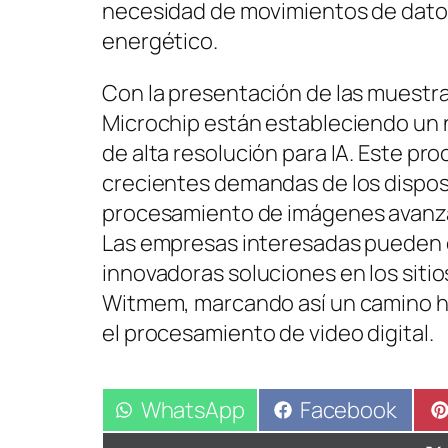
necesidad de movimientos de datos
energético.
Con la presentación de las muestr
Microchip están estableciendo un
de alta resolución para IA. Este pr
crecientes demandas de los dispos
procesamiento de imágenes avanza
Las empresas interesadas pueden 
innovadoras soluciones en los sitio
Witmem, marcando así un camino ha
el procesamiento de video digital.
Compartir
WhatsApp
Compartir
Facebook
en
en