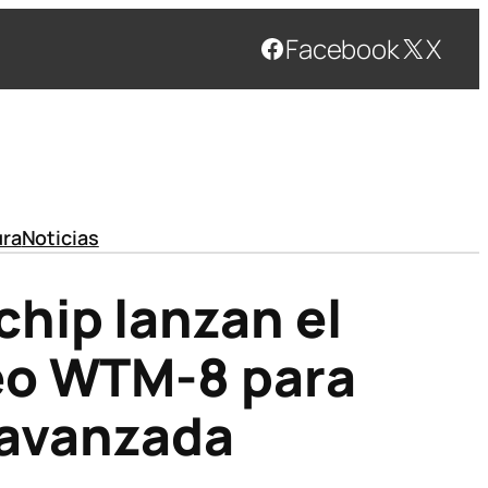
Facebook
X
ura
Noticias
hip lanzan el
deo WTM-8 para
l avanzada