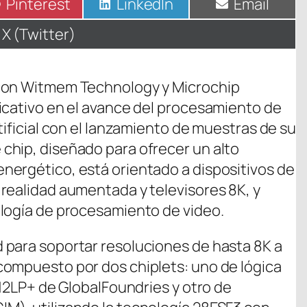
Compartir
Pinterest
Compartir
LinkedIn
Compartir
Email
en
en
en
Compartir
X (Twitter)
en
 con Witmem Technology y Microchip
icativo en el avance del procesamiento de
tificial con el lanzamiento de muestras de su
chip, diseñado para ofrecer un alto
nergético, está orientado a dispositivos de
realidad aumentada y televisores 8K, y
ología de procesamiento de video.
 para soportar resoluciones de hasta 8K a
compuesto por dos chiplets: uno de lógica
 12LP+ de GlobalFoundries y otro de