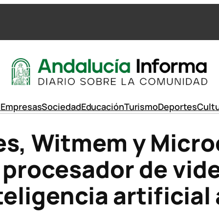
d
Empresas
Sociedad
Educación
Turismo
Deportes
Cult
s, Witmem y Microc
o procesador de vi
teligencia artificia