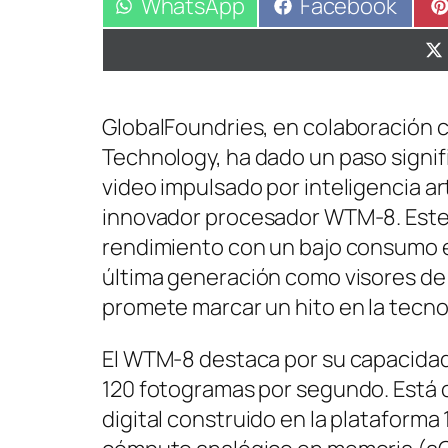
Compartir
WhatsApp
Compartir
Facebook
en
en
GlobalFoundries, en colaboración
Technology, ha dado un paso signif
video impulsado por inteligencia ar
innovador procesador WTM-8. Este 
rendimiento con un bajo consumo e
última generación como visores de 
promete marcar un hito en la tecn
El WTM-8 destaca por su capacidad
120 fotogramas por segundo. Está 
digital construido en la plataforma