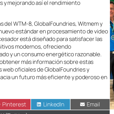
 y mejorando así el rendimiento
as del WTM-8, GlobalFoundries, Witmem y
 nuevo estándar en procesamiento de video
ocesador está diseñado para satisfacer las
itivos modernos, ofreciendo
do y un consumo energético razonable.
obtener más información sobre estas
s web oficiales de GlobalFoundries y
cia un futuro más eficiente y poderoso en
Compartir
Pinterest
Compartir
LinkedIn
Compartir
Email
en
en
en