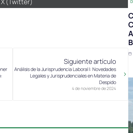
Compartir
X (Twitter)
D
en
C
C
A
B
Siguiente artículo
ener
Análisis de la Jurisprudencia Laboral I: Novedades
o:
Legales y Jurisprudenciales en Materia de
Despido
4 de noviembre de 2024