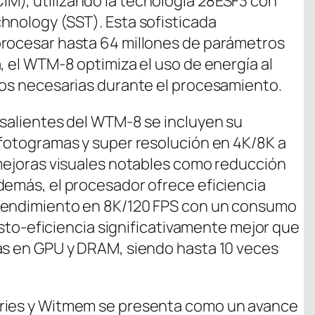
M), utilizando la tecnología 28ESF3 con
hnology (SST). Esta sofisticada
procesar hasta 64 millones de parámetros
, el WTM-8 optimiza el uso de energía al
tos necesarias durante el procesamiento.
esalientes del WTM-8 se incluyen su
 fotogramas y super resolución en 4K/8K a
 mejoras visuales notables como reducción
demás, el procesador ofrece eficiencia
 rendimiento en 8K/120 FPS con un consumo
costo-eficiencia significativamente mejor que
as en GPU y DRAM, siendo hasta 10 veces
dries y Witmem se presenta como un avance