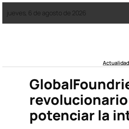
jueves, 6 de agosto de 2026
Actualida
GlobalFoundrie
revolucionari
potenciar la in