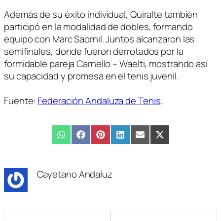
Además de su éxito individual, Quiralte también
participó en la modalidad de dobles, formando
equipo con Marc Saornil. Juntos alcanzaron las
semifinales, donde fueron derrotados por la
formidable pareja Carnello – Waelti, mostrando así
su capacidad y promesa en el tenis juvenil.
Fuente:
Federación Andaluza de Tenis
.
Compartir
WhatsApp
Compartir
Facebook
Compartir
Pinterest
Compartir
LinkedIn
Compartir
Email
Compartir
X
en
en
en
en
en
en
(Twitter)
Cayetano Andaluz