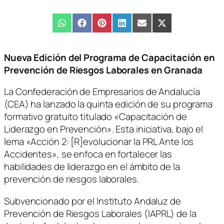
Compartir
WhatsApp
Compartir
Facebook
Compartir
Pinterest
Compartir
LinkedIn
Compartir
Email
Compartir
X
en
en
en
en
en
en
(Twitter)
Nueva Edición del Programa de Capacitación en
Prevención de Riesgos Laborales en Granada
La Confederación de Empresarios de Andalucía
(CEA) ha lanzado la quinta edición de su programa
formativo gratuito titulado «Capacitación de
Liderazgo en Prevención». Esta iniciativa, bajo el
lema «Acción 2: [R]evolucionar la PRL Ante los
Accidentes», se enfoca en fortalecer las
habilidades de liderazgo en el ámbito de la
prevención de riesgos laborales.
Subvencionado por el Instituto Andaluz de
Prevención de Riesgos Laborales (IAPRL) de la