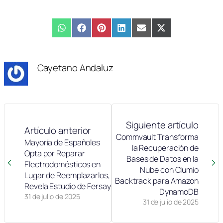
Compartir
WhatsApp
Compartir
Facebook
Compartir
Pinterest
Compartir
LinkedIn
Compartir
Email
Compartir
X
en
en
en
en
en
en
(Twitter)
Cayetano Andaluz
Siguiente artículo
Artículo anterior
Commvault Transforma
Mayoría de Españoles
la Recuperación de
Opta por Reparar
Bases de Datos en la
Electrodomésticos en
Nube con Clumio
Lugar de Reemplazarlos,
Backtrack para Amazon
Revela Estudio de Fersay
DynamoDB
31 de julio de 2025
31 de julio de 2025